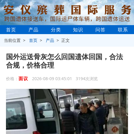
首页
产品
分类
知识
问答
联系
当前位置 >
首页
>
产品
> 正文
国外运送骨灰怎么回国遗体回国，合法
合规，价格合理
面议
价格：
2026-08-09 03:45:01 3194次浏览