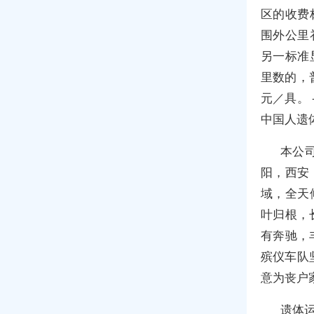
区的收费
围外公里补
另一标准
里数的，
元／具。
中国人遗
本公
阳，西安
域，全天
叶归根，
有奔驰，
殡仪车队坚
意为丧户
遗体