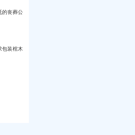
托的丧葬公
求包装棺木