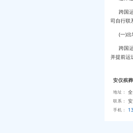
跨国
司自行联
(一)
跨国
并提前运
安仪殡
全
地址：
安
联系：
1
手机：