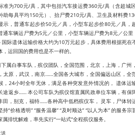
标准为700元/具，其中包括汽车接运费360元/具（含超城区
助每具平均150元）、抬尸费210元/具、卫生及材料费130
显示，普通车起步价50元／具，小型车起步价80元／具，
普通车辆运尸费为5元／公里，小型车辆运尸费为8元／公里，
 - 国际遗体运输价格大约为10万元起步，具体费用根据死在
体，运回国的费用也是不一样的。
司下属白事车队，殡仪团队，全国范围，北京，上海，广州
，太原，武汉，南京……全国各大城市，全国偏远山区，全
候，24小时全年无休，满足各种突发意外情况的， 遗体运
长途返乡…… 本公司车队为殡仪馆直属民政单位车辆，有保
丰田，别克，福特……各种高中低档殡仪车， 灵车，尸体转
持“价格透明” “服务温馨” “及时顺达” “以人为本” 的服务
家属排忧解难，率先实行“一站式”全程殡仪服务。
运送