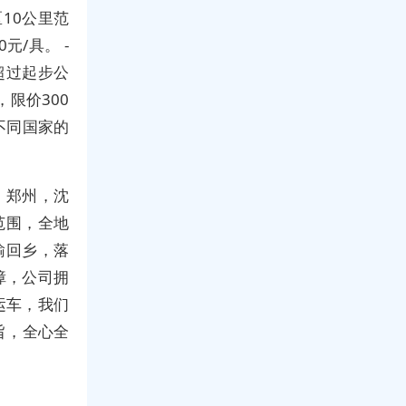
10公里范
元/具。 -
超过起步公
限价300
不同国家的
，郑州，沈
范围，全地
输回乡，落
障，公司拥
运车，我们
宗旨，全心全